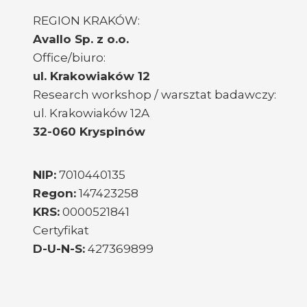
REGION KRAKÓW:
Avallo Sp. z o.o.
Office/biuro:
ul. Krakowiaków 12
Research workshop / warsztat badawczy:
ul. Krakowiaków 12A
32-060 Kryspinów
NIP:
7010440135
Regon:
147423258
KRS:
0000521841
Certyfikat
D-U-N-S:
427369899